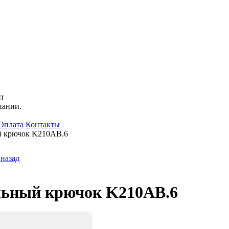
ят
пании.
Оплата
Контакты
 крючок K210AB.6
 назад
ьный крючок K210AB.6