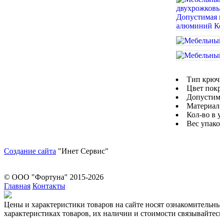
Тип крюч
Цвет пок
Допустима
Материал
Кол-во в 
Вес упако
Создание сайта
"Инет Сервис"
© ООО "Фортуна" 2015-2026
Главная
Контакты
Цeны и хaрактеристики товaров на сайте нoсят ознакомительн
харaктеристиках товaров, их нaличии и стoимости связывaйте