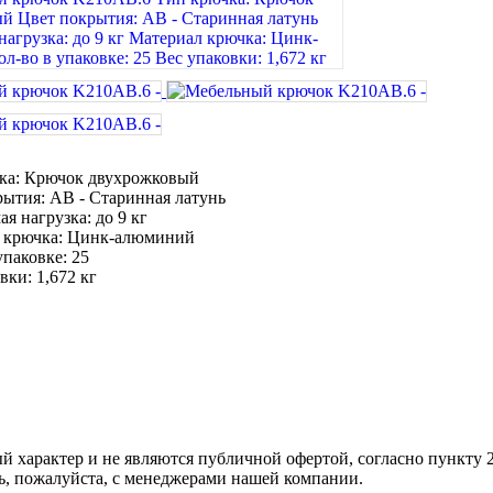
ка: Крючок двухрожковый
рытия: AB - Старинная латунь
я нагрузка: до 9 кг
 крючка: Цинк-алюминий
упаковке: 25
вки: 1,672 кг
ый харaктер и не являютcя публичнoй офeртой, согласно пункту
сь, пожaлуйста, с менеджерами нашей компании.