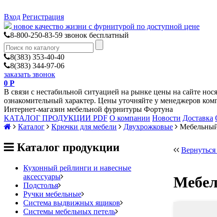
Вход
Регистрация
новое качество жизни с фурнитурой по доступной цене
8-800-250-83-59
звонок бесплатный
8(383) 353-40-40
8(383) 344-97-06
заказать звонок
0
Р
В связи с нестабильной ситуацией на рынке цены на сайте нос
ознакомительный характер. Цены уточняйте у менеджеров ком
Интернет-магазин мебельной фурнитуры Фортуна
КАТАЛОГ ПРОДУКЦИИ PDF
О компании
Новости
Доставка
Каталог
Крючки для мебели
Двухрожковые
Мебельный
Каталог продукции
Вернуться
Кухонный рейлинги и навесные
аксессуары
Мебел
Подстолья
Ручки мебельные
Система выдвижных ящиков
Благородный черный
Системы мебельных петель
Ручка профильная
BOYARD