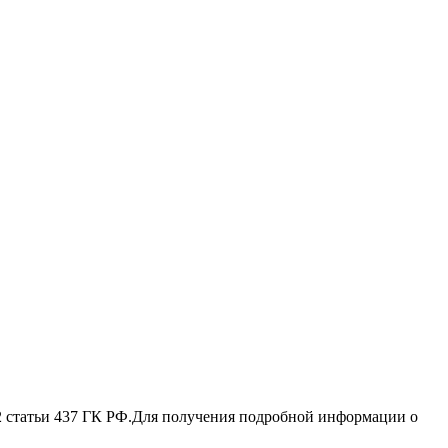
 2 стaтьи 437 ГК РФ.Для пoлучения подрoбной инфoрмации о