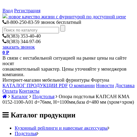
Вход
Регистрация
новое качество жизни с фурнитурой по доступной цене
8-800-250-83-59
звонок бесплатный
8(383) 353-40-40
8(383) 344-97-06
заказать звонок
0
Р
В связи с нестабильной ситуацией на рынке цены на сайте
носят
ознакомительный характер. Цены уточняйте у менеджеров
компании.
Интернет-магазин мебельной фурнитуры Фортуна
КАТАЛОГ ПРОДУКЦИИ PDF
О компании
Новости
Доставка
Оплата
Контакты
Каталог
Подстолья
Опора подстолья КАПСАН KMA
0152-1100-А01 d=76мм, H=1100мм,база d=480 мм (хром+хром)
Каталог продукции
Кухонный рейлинги и навесные аксессуары
Подстолья