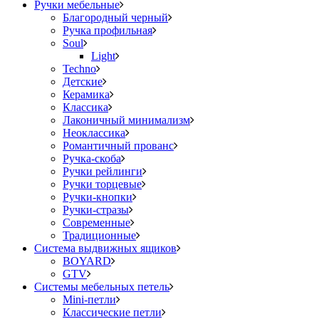
Ручки мебельные
Благородный черный
Ручка профильная
Soul
Light
Techno
Детские
Керамика
Классика
Лаконичный минимализм
Неоклассика
Романтичный прованс
Ручка-скоба
Ручки рейлинги
Ручки торцевые
Ручки-кнопки
Ручки-стразы
Современные
Традиционные
Система выдвижных ящиков
BOYARD
GTV
Системы мебельных петель
Mini-петли
Классические петли