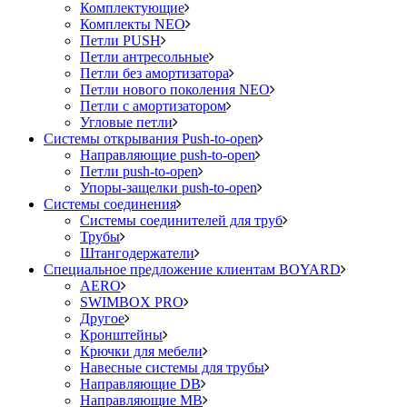
Комплектующие
Комплекты NEO
Петли PUSH
Петли антресольные
Петли без амортизатора
Петли нового поколения NEO
Петли с амортизатором
Угловые петли
Системы открывания Push-to-open
Направляющие push-to-open
Петли push-to-open
Упоры-защелки push-to-open
Системы соединения
Системы соединителей для труб
Трубы
Штангодержатели
Специальное предложение клиентам BOYARD
AERO
SWIMBOX PRO
Другое
Кронштейны
Крючки для мебели
Навесные системы для трубы
Направляющие DB
Направляющие MB