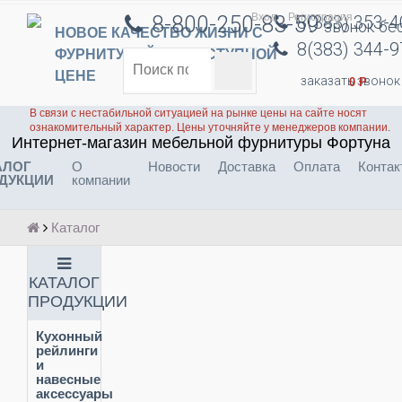
Вход
Регистрация
8-800-250-83-59
8(383) 353-
звонок бе
НОВОЕ КАЧЕСТВО ЖИЗНИ С
8(383) 344-
ФУРНИТУРОЙ ПО ДОСТУПНОЙ
ЦЕНЕ
заказать звонок
0
Р
В связи с нестабильной ситуацией на рынке цены на сайте носят
ознакомительный характер. Цены уточняйте у менеджеров компании.
Интернет-магазин мебельной фурнитуры Фортуна
АЛОГ
О
Новости
Доставка
Оплата
Контак
ДУКЦИИ
компании
Каталог
КАТАЛОГ
ПРОДУКЦИИ
Кухонный
рейлинги
и
навесные
аксессуары