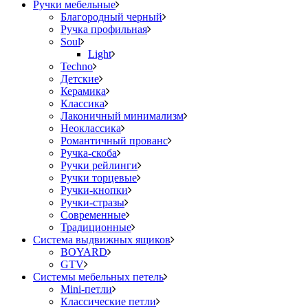
Ручки мебельные
Благородный черный
Ручка профильная
Soul
Light
Techno
Детские
Керамика
Классика
Лаконичный минимализм
Неоклассика
Романтичный прованс
Ручка-скоба
Ручки рейлинги
Ручки торцевые
Ручки-кнопки
Ручки-стразы
Современные
Традиционные
Система выдвижных ящиков
BOYARD
GTV
Системы мебельных петель
Mini-петли
Классические петли