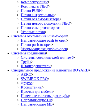
Комплектующие
Комплекты NEO
Петли PUSH
Петли антресольные
Петли без амортизатора
Петли нового поколения NEO
Петли с амортизатором
Угловые петли
Системы открывания Push-to-open
Направляющие push-to-open
Петли push-to-open
Упоры-защелки push-to-open
Системы соединения
Системы соединителей для труб
Трубы
Штангодержатели
Специальное предложение клиентам BOYARD
AERO
SWIMBOX PRO
Другое
Кронштейны
Крючки для мебели
Навесные системы для трубы
Направляющие DB
Направляющие MB