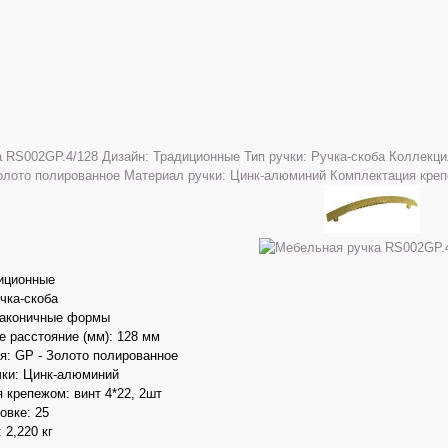
диционные
учка-скоба
Лаконичные формы
 расстояние (мм): 128 мм
я: GP - Золото полированное
чки: Цинк-алюминий
 крепежом: винт 4*22, 2шт
овке: 25
 2,220 кг