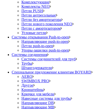
Комплектующие
Комплекты NEO
Петли PUSH
Петли антресольные
Петли без амортизатора
Петли нового поколения NEO
Петли с амортизатором
Угловые петли
Системы открывания Push-to-open
Направляющие push-to-open
Петли push-to-open
Упоры-защелки push-to-open
Системы соединения
Системы соединителей для труб
Трубы
Штангодержатели
Специальное предложение клиентам BOYARD
AERO
SWIMBOX PRO
Другое
Кронштейны
Крючки для мебели
Навесные системы для трубы
Направляющие DB
Направляющие MB