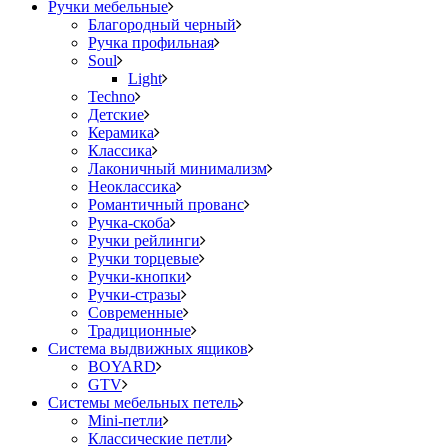
Ручки мебельные
Благородный черный
Ручка профильная
Soul
Light
Techno
Детские
Керамика
Классика
Лаконичный минимализм
Неоклассика
Романтичный прованс
Ручка-скоба
Ручки рейлинги
Ручки торцевые
Ручки-кнопки
Ручки-стразы
Современные
Традиционные
Система выдвижных ящиков
BOYARD
GTV
Системы мебельных петель
Mini-петли
Классические петли