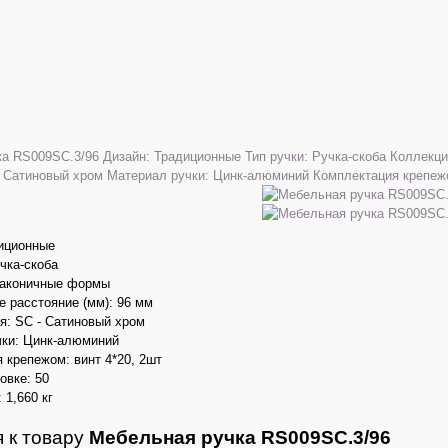
диционные
учка-скоба
Лаконичные формы
 расстояние (мм): 96 мм
я: SC - Сатиновый хром
чки: Цинк-алюминий
 крепежом: винт 4*20, 2шт
овке: 50
 1,660 кг
 к товару
Мебельная ручка RS009SC.3/96