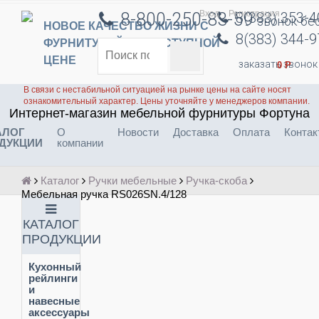
Вход
Регистрация
8-800-250-83-59
8(383) 353-
звонок бе
НОВОЕ КАЧЕСТВО ЖИЗНИ С
8(383) 344-
ФУРНИТУРОЙ ПО ДОСТУПНОЙ
ЦЕНЕ
заказать звонок
0
Р
В связи с нестабильной ситуацией на рынке цены на сайте носят
ознакомительный характер. Цены уточняйте у менеджеров компании.
Интернет-магазин мебельной фурнитуры Фортуна
АЛОГ
О
Новости
Доставка
Оплата
Контак
ДУКЦИИ
компании
Каталог
Ручки мебельные
Ручка-скоба
Мебельная ручка RS026SN.4/128
КАТАЛОГ
ПРОДУКЦИИ
Кухонный
рейлинги
и
навесные
аксессуары