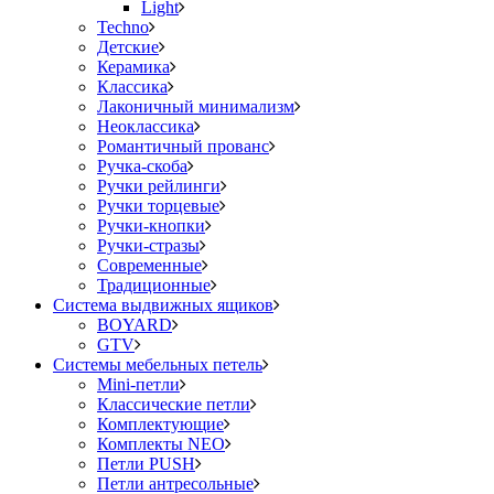
Light
Techno
Детские
Керамика
Классика
Лаконичный минимализм
Неоклассика
Романтичный прованс
Ручка-скоба
Ручки рейлинги
Ручки торцевые
Ручки-кнопки
Ручки-стразы
Современные
Традиционные
Система выдвижных ящиков
BOYARD
GTV
Системы мебельных петель
Mini-петли
Классические петли
Комплектующие
Комплекты NEO
Петли PUSH
Петли антресольные