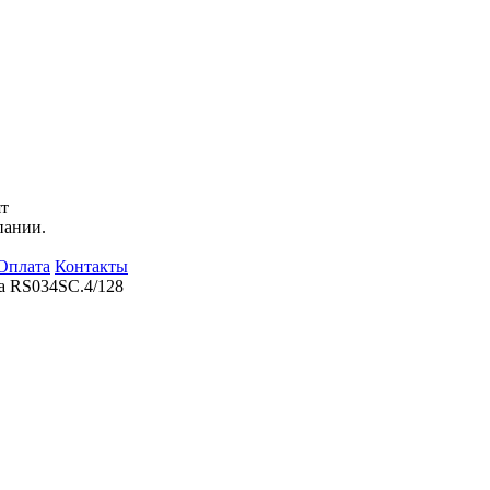
ят
пании.
Оплата
Контакты
а RS034SC.4/128