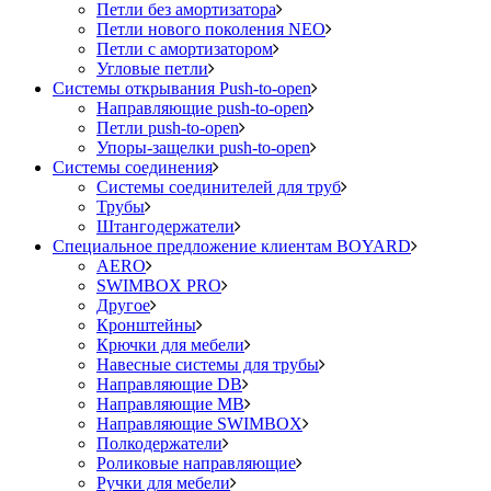
Петли без амортизатора
Петли нового поколения NEO
Петли с амортизатором
Угловые петли
Системы открывания Push-to-open
Направляющие push-to-open
Петли push-to-open
Упоры-защелки push-to-open
Системы соединения
Системы соединителей для труб
Трубы
Штангодержатели
Специальное предложение клиентам BOYARD
AERO
SWIMBOX PRO
Другое
Кронштейны
Крючки для мебели
Навесные системы для трубы
Направляющие DB
Направляющие MB
Направляющие SWIMBOX
Полкодержатели
Роликовые направляющие
Ручки для мебели