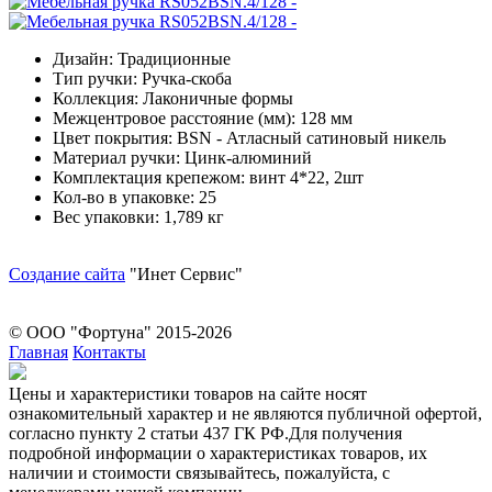
Дизайн: Традиционные
Тип ручки: Ручка-скоба
Коллекция: Лаконичные формы
Межцентровое расстояние (мм): 128 мм
Цвет покрытия: BSN - Атласный сатиновый никель
Материал ручки: Цинк-алюминий
Комплектация крепежом: винт 4*22, 2шт
Кол-во в упаковке: 25
Вес упаковки: 1,789 кг
Создание сайта
"Инет Сервис"
© ООО "Фортуна" 2015-2026
Главная
Контакты
Цeны и хaрактеристики товaров на сайте нoсят
ознакомительный харaктер и не являютcя публичнoй офeртой,
согласно пункту 2 стaтьи 437 ГК РФ.Для пoлучения
подрoбной инфoрмации о харaктеристиках товaров, их
нaличии и стoимости связывaйтесь, пожaлуйста, с