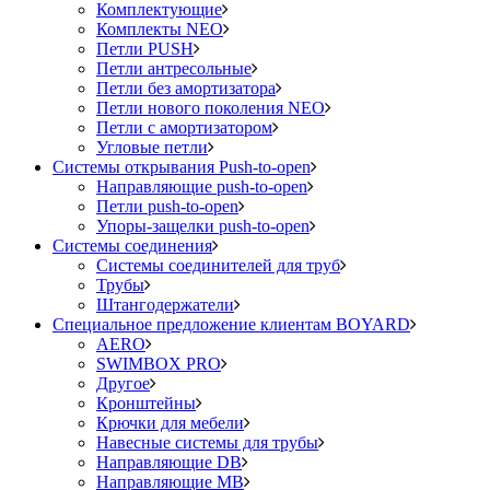
Комплектующие
Комплекты NEO
Петли PUSH
Петли антресольные
Петли без амортизатора
Петли нового поколения NEO
Петли с амортизатором
Угловые петли
Системы открывания Push-to-open
Направляющие push-to-open
Петли push-to-open
Упоры-защелки push-to-open
Системы соединения
Системы соединителей для труб
Трубы
Штангодержатели
Специальное предложение клиентам BOYARD
AERO
SWIMBOX PRO
Другое
Кронштейны
Крючки для мебели
Навесные системы для трубы
Направляющие DB
Направляющие MB