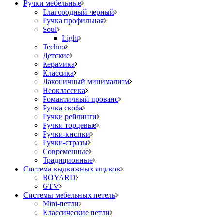
Ручки мебельные
Благородный черный
Ручка профильная
Soul
Light
Techno
Детские
Керамика
Классика
Лаконичный минимализм
Неоклассика
Романтичный прованс
Ручка-скоба
Ручки рейлинги
Ручки торцевые
Ручки-кнопки
Ручки-стразы
Современные
Традиционные
Система выдвижных ящиков
BOYARD
GTV
Системы мебельных петель
Mini-петли
Классические петли