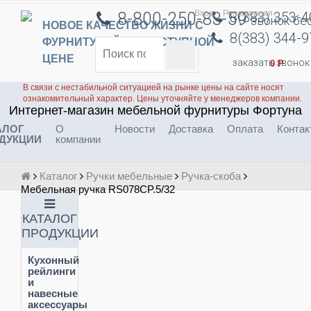
Вход
Регистрация
8-800-250-83-59
8(383) 353-
звонок бе
НОВОЕ КАЧЕСТВО ЖИЗНИ С
8(383) 344-
ФУРНИТУРОЙ ПО ДОСТУПНОЙ
ЦЕНЕ
заказать звонок
0
Р
В связи с нестабильной ситуацией на рынке цены на сайте носят
ознакомительный характер. Цены уточняйте у менеджеров компании.
Интернет-магазин мебельной фурнитуры Фортуна
АЛОГ
О
Новости
Доставка
Оплата
Контак
ДУКЦИИ
компании
Каталог
Ручки мебельные
Ручка-скоба
Мебельная ручка RS078CP.5/32
КАТАЛОГ
ПРОДУКЦИИ
Кухонный
рейлинги
и
навесные
аксессуары