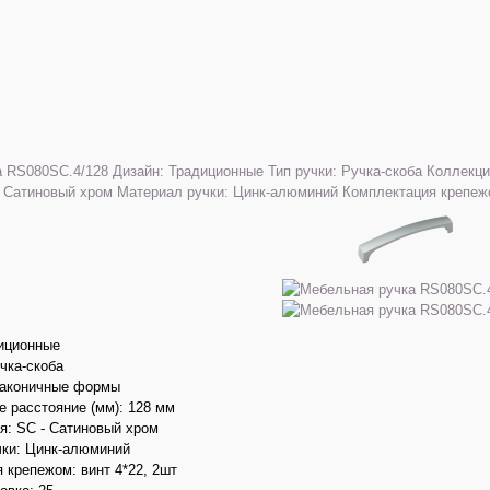
диционные
учка-скоба
Лаконичные формы
 расстояние (мм): 128 мм
я: SC - Сатиновый хром
чки: Цинк-алюминий
 крепежом: винт 4*22, 2шт