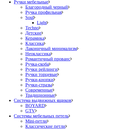
Ручки мебельные
Благородный черный
Ручка профильная
Soul
Light
Techno
Детские
Керамика
Классика
Лаконичный минимализм
Неоклассика
Романтичный прованс
Ручка-скоба
Ручки рейлинги
Ручки торцевые
Ручки-кнопки
Ручки-стразы
Современные
Традиционные
Система выдвижных ящиков
BOYARD
GTV
Системы мебельных петель
Mini-петли
Классические петли