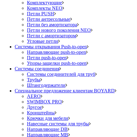
Комплектующие
Комплекты NEO
Петли PUSH
Петли антресольные
Петли без амортизатора
Петли нового поколения NEO
Петли с амортизатором
Угловые петли
Системы открывания Push-to-open
Направляющие push-to-open
Петли push-to-open
Упоры-защелки push-to-open
Системы соединения
Системы соединителей для труб
Трубы
Штангодержатели
Специальное предложение клиентам BOYARD
AERO
SWIMBOX PRO
Другое
Кронштейны
Крючки для мебели
Навесные системы для трубы
Направляющие DB
Направляющие MB