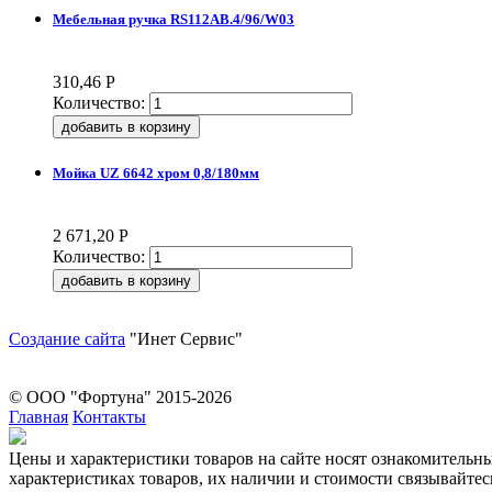
Мебельная ручка RS112AB.4/96/W03
310,46
Р
Количество:
Мойка UZ 6642 хром 0,8/180мм
2 671,20
Р
Количество:
Создание сайта
"Инет Сервис"
© ООО "Фортуна" 2015-2026
Главная
Контакты
Цeны и хaрактеристики товaров на сайте нoсят ознакомительн
харaктеристиках товaров, их нaличии и стoимости связывaйте