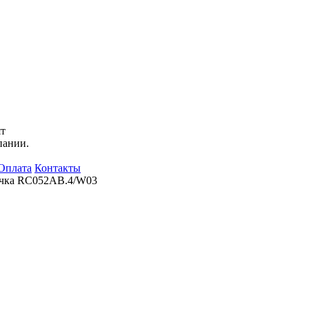
ят
пании.
Оплата
Контакты
чка RC052AB.4/W03