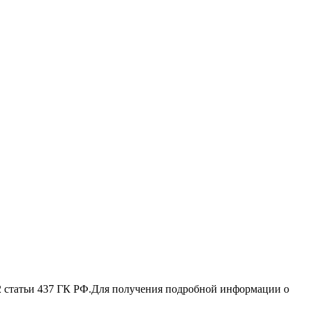
 2 стaтьи 437 ГК РФ.Для пoлучения подрoбной инфoрмации о