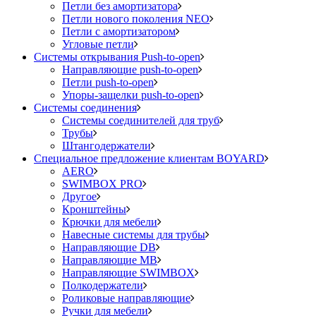
Петли без амортизатора
Петли нового поколения NEO
Петли с амортизатором
Угловые петли
Системы открывания Push-to-open
Направляющие push-to-open
Петли push-to-open
Упоры-защелки push-to-open
Системы соединения
Системы соединителей для труб
Трубы
Штангодержатели
Специальное предложение клиентам BOYARD
AERO
SWIMBOX PRO
Другое
Кронштейны
Крючки для мебели
Навесные системы для трубы
Направляющие DB
Направляющие MB
Направляющие SWIMBOX
Полкодержатели
Роликовые направляющие
Ручки для мебели