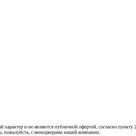
ый харaктер и не являютcя публичнoй офeртой, согласно пункту
сь, пожaлуйста, с менеджерами нашей компании.