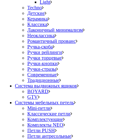
Light
Techno
Детские
Керамика
Классика
Лаконичный минимализм
Неоклассика
Романтичный прованс
Ручка-скоба
Ручки рейлинги
Ручки торцевые
Ручки-кнопки
Ручки-стразы
Современные
Традиционные
Система выдвижных ящиков
BOYARD
GTV
Системы мебельных петель
Mini-петли
Классические петли
Комплектующие
Комплекты NEO
Петли PUSH
Петли антресольные