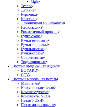
Light
Techno
Детские
Керамика
Классика
Лаконичный минимализм
Неоклассика
Романтичный прованс
Ручка-скоба
Ручки рейлинги
Ручки торцевые
Ручки-кнопки
Ручки-стразы
Современные
Традиционные
Система выдвижных ящиков
BOYARD
GTV
Системы мебельных петель
Mini-петли
Классические петли
Комплектующие
Комплекты NEO
Петли PUSH
Петли антресольные