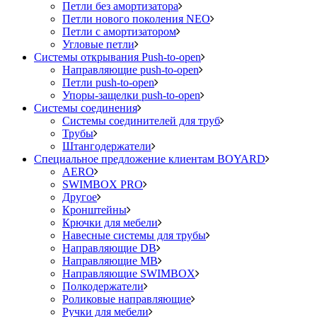
Петли без амортизатора
Петли нового поколения NEO
Петли с амортизатором
Угловые петли
Системы открывания Push-to-open
Направляющие push-to-open
Петли push-to-open
Упоры-защелки push-to-open
Системы соединения
Системы соединителей для труб
Трубы
Штангодержатели
Специальное предложение клиентам BOYARD
AERO
SWIMBOX PRO
Другое
Кронштейны
Крючки для мебели
Навесные системы для трубы
Направляющие DB
Направляющие MB
Направляющие SWIMBOX
Полкодержатели
Роликовые направляющие
Ручки для мебели