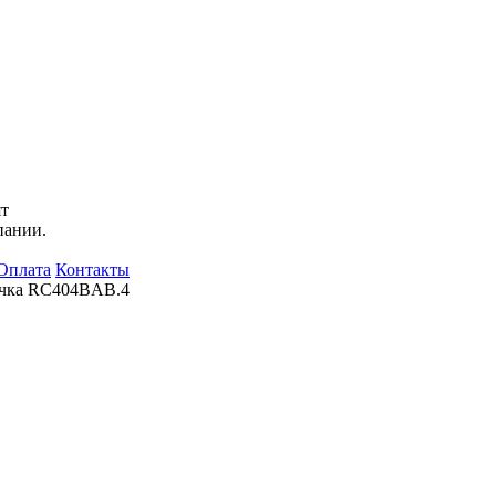
ят
пании.
Оплата
Контакты
учка RC404BAB.4