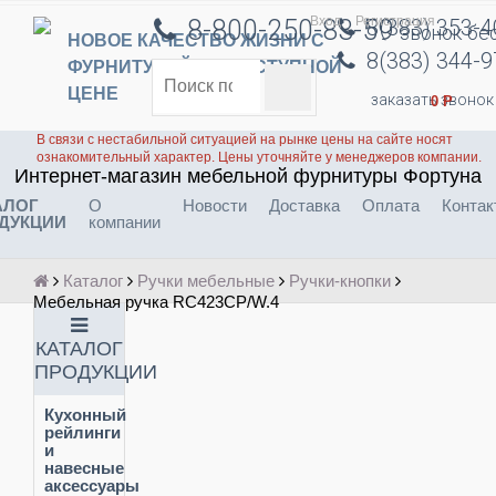
Вход
Регистрация
8-800-250-83-59
8(383) 353-
звонок бе
НОВОЕ КАЧЕСТВО ЖИЗНИ С
8(383) 344-
ФУРНИТУРОЙ ПО ДОСТУПНОЙ
ЦЕНЕ
заказать звонок
0
Р
В связи с нестабильной ситуацией на рынке цены на сайте носят
ознакомительный характер. Цены уточняйте у менеджеров компании.
Интернет-магазин мебельной фурнитуры Фортуна
АЛОГ
О
Новости
Доставка
Оплата
Контак
ДУКЦИИ
компании
Каталог
Ручки мебельные
Ручки-кнопки
Мебельная ручка RC423CP/W.4
КАТАЛОГ
ПРОДУКЦИИ
Кухонный
рейлинги
и
навесные
аксессуары