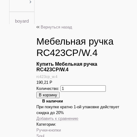
boyard
Вернуться назад
Мебельная ручка
RC423CP/W.4
Купить Мебельная ручка
RC423CP/W.4
rc423cp_w.4
190,21
Р
Количество:
В наличии
При покупке кратно 1-ой упаковке действует
скидка до 20%
Добавить к сравнению
Категории:
Ручки-кнопки
Soul