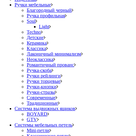
Ручки мебельные
Благородный черный
Ручка профильная
Soul
Light
Techno
Детские
Керамика
Классика
Лаконичный минимализм
Неоклассика
Романтичный прованс
Ручка-скоба
Ручки рейлинги
Ручки торцевые
Ручки-кнопки
Ручки-стразы
Современные
Традиционные
Система выдвижных ящиков
BOYARD
GTV
Системы мебельных петель
Mini-петли
Классические петли