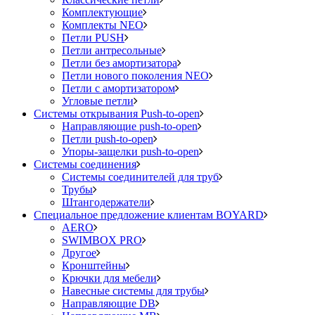
Комплектующие
Комплекты NEO
Петли PUSH
Петли антресольные
Петли без амортизатора
Петли нового поколения NEO
Петли с амортизатором
Угловые петли
Системы открывания Push-to-open
Направляющие push-to-open
Петли push-to-open
Упоры-защелки push-to-open
Системы соединения
Системы соединителей для труб
Трубы
Штангодержатели
Специальное предложение клиентам BOYARD
AERO
SWIMBOX PRO
Другое
Кронштейны
Крючки для мебели
Навесные системы для трубы
Направляющие DB