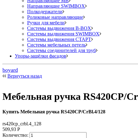
Направляющие MB
Направляющие SWIMBOX
Полкодержатели
Роликовые направляющие
Ручки для мебели
Системы выдвижения B-BOX
Системы выдвижения SWIMBOX
Системы выдвижения СТАРТ
Системы мебельных петель
Системы соединителей для труб
Упоры-защёлки фасадов
boyard
Вернуться назад
Мебельная ручка RS420CP/CrB
Купить Мебельная ручка RS420CP/CrBl.4/128
rs420cp_crbl.4_128
509,93
Р
Количество: