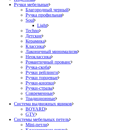
Ручки мебельные
Благородный черный
Ручка профильная
Soul
Light
Techno
Детские
Керамика
Классика
Лаконичный минимализм
Неоклассика
Романтичный прованс
Ручка-скоба
Ручки рейлинги
Ручки торцевые
Ручки-кнопки
Ручки-стразы
Современные
Традиционные
Система выдвижных ящиков
BOYARD
GTV
Системы мебельных петель
Mini-петли
Классические петли