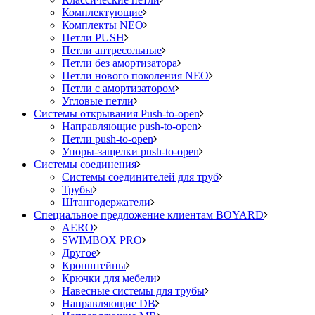
Комплектующие
Комплекты NEO
Петли PUSH
Петли антресольные
Петли без амортизатора
Петли нового поколения NEO
Петли с амортизатором
Угловые петли
Системы открывания Push-to-open
Направляющие push-to-open
Петли push-to-open
Упоры-защелки push-to-open
Системы соединения
Системы соединителей для труб
Трубы
Штангодержатели
Специальное предложение клиентам BOYARD
AERO
SWIMBOX PRO
Другое
Кронштейны
Крючки для мебели
Навесные системы для трубы
Направляющие DB