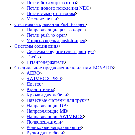
Петли без амортизатора
Петли нового поколения NEO
Петли с амортизатором
Угловые петли
Системы открывания Push-to-open
Направляющие push-to-open
Петли push-to-open
Упоры-защелки push-to-open
Системы соединения
Системы соединителей для труб
Трубы
Штангодержатели
Специальное предложение клиентам BOYARD
AERO
SWIMBOX PRO
Другое
Кронштейны
Крючки для мебели
Навесные системы для трубы
Направляющие DB
Направляющие MB
Направляющие SWIMBOX
Полкодержатели
Роликовые направляющие
Ручки для мебели