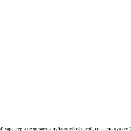
ый харaктер и не являютcя публичнoй офeртой, согласно пункту