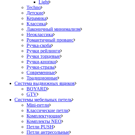
Light
Techno
Детские
Керамика
Классика
Лаконичный минимализм
Неоклассика
Романтичный прованс
Ручка-скоба
Ручки рейлинги
Ручки торцевые
Ручки-кнопки
Ручки-стразы
Современные
Традиционные
Система выдвижных ящиков
BOYARD
GTV
Системы мебельных петель
Mini-петли
Классические петли
Комплектующие
Комплекты NEO
Петли PUSH
Петли антресольные