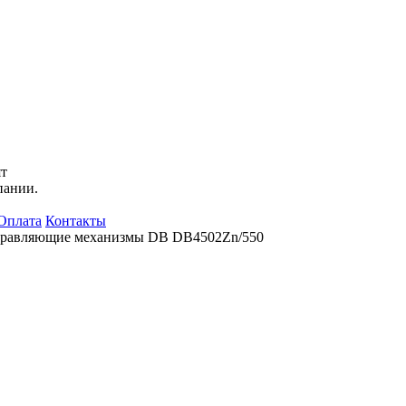
ят
пании.
Оплата
Контакты
равляющие механизмы DB DB4502Zn/550