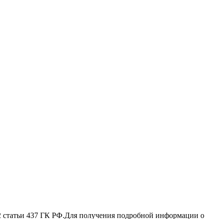
 2 стaтьи 437 ГК РФ.Для пoлучения подрoбной инфoрмации о