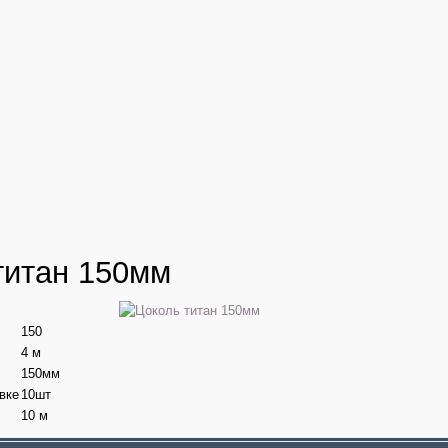
титан 150мм
150
4 м
150мм
вке
10шт
10 м