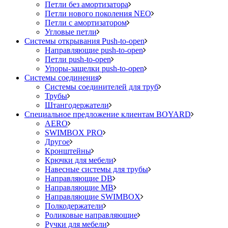
Петли без амортизатора
Петли нового поколения NEO
Петли с амортизатором
Угловые петли
Системы открывания Push-to-open
Направляющие push-to-open
Петли push-to-open
Упоры-защелки push-to-open
Системы соединения
Системы соединителей для труб
Трубы
Штангодержатели
Специальное предложение клиентам BOYARD
AERO
SWIMBOX PRO
Другое
Кронштейны
Крючки для мебели
Навесные системы для трубы
Направляющие DB
Направляющие MB
Направляющие SWIMBOX
Полкодержатели
Роликовые направляющие
Ручки для мебели