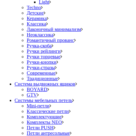
Light
Techno
Детские
Керамика
Классика
Лаконичный минимализм
Неоклассика
Романтичный прованс
Ручка-скоба
Ручки рейлинги
Ручки торцевые
Ручки-кнопки
Ручки-стразы
Современные
Традиционные
Система выдвижных ящиков
BOYARD
GTV
Системы мебельных петель
Mini-петли
Классические петли
Комплектующие
Комплекты NEO
Петли PUSH
Петли антресольные