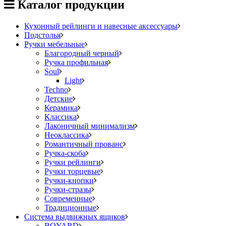
Каталог продукции
Кухонный рейлинги и навесные аксессуары
Подстолья
Ручки мебельные
Благородный черный
Ручка профильная
Soul
Light
Techno
Детские
Керамика
Классика
Лаконичный минимализм
Неоклассика
Романтичный прованс
Ручка-скоба
Ручки рейлинги
Ручки торцевые
Ручки-кнопки
Ручки-стразы
Современные
Традиционные
Система выдвижных ящиков
BOYARD