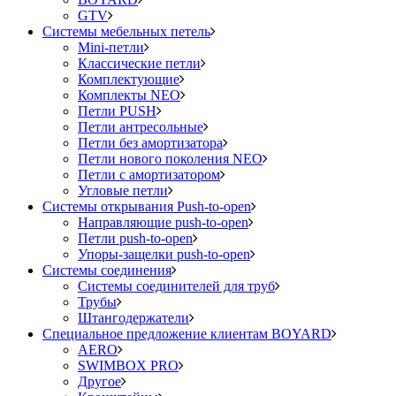
GTV
Системы мебельных петель
Mini-петли
Классические петли
Комплектующие
Комплекты NEO
Петли PUSH
Петли антресольные
Петли без амортизатора
Петли нового поколения NEO
Петли с амортизатором
Угловые петли
Системы открывания Push-to-open
Направляющие push-to-open
Петли push-to-open
Упоры-защелки push-to-open
Системы соединения
Системы соединителей для труб
Трубы
Штангодержатели
Специальное предложение клиентам BOYARD
AERO
SWIMBOX PRO
Другое