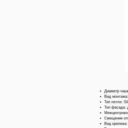
Диаметр чашк
Вид монтажа:
Тип петли: Sl
Тип фасада:
Межцентровое
Смещение отв
Вид крепежа 