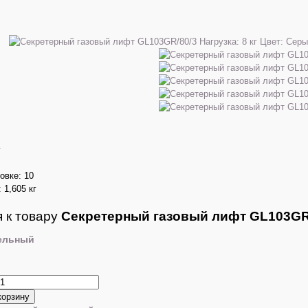
г
овке: 10
 1,605 кг
 к товару
Секретерный газовый лифт GL103GR
ельный