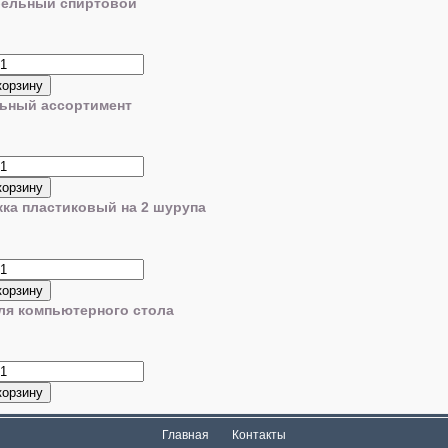
бельный спиртовой
льный ассортимент
жка пластиковый на 2 шурупа
ля компьютерного стола
Главная
Контакты