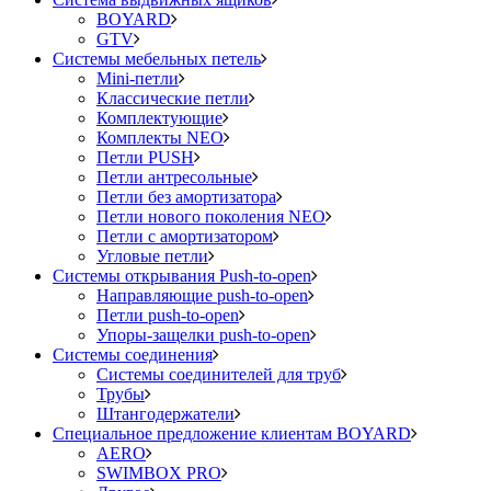
BOYARD
GTV
Системы мебельных петель
Mini-петли
Классические петли
Комплектующие
Комплекты NEO
Петли PUSH
Петли антресольные
Петли без амортизатора
Петли нового поколения NEO
Петли с амортизатором
Угловые петли
Системы открывания Push-to-open
Направляющие push-to-open
Петли push-to-open
Упоры-защелки push-to-open
Системы соединения
Системы соединителей для труб
Трубы
Штангодержатели
Специальное предложение клиентам BOYARD
AERO
SWIMBOX PRO