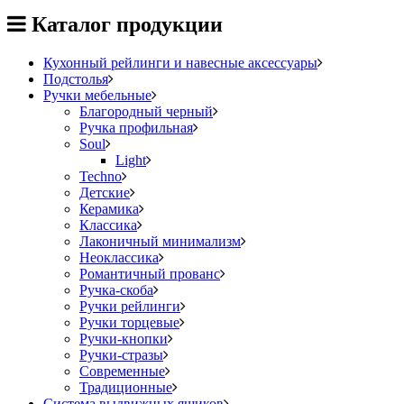
Каталог продукции
Кухонный рейлинги и навесные аксессуары
Подстолья
Ручки мебельные
Благородный черный
Ручка профильная
Soul
Light
Techno
Детские
Керамика
Классика
Лаконичный минимализм
Неоклассика
Романтичный прованс
Ручка-скоба
Ручки рейлинги
Ручки торцевые
Ручки-кнопки
Ручки-стразы
Современные
Традиционные
Система выдвижных ящиков