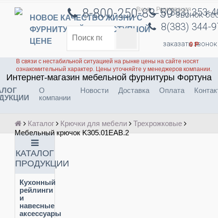
Вход
Регистрация
8-800-250-83-59
8(383) 353-
звонок бе
НОВОЕ КАЧЕСТВО ЖИЗНИ С
8(383) 344-
ФУРНИТУРОЙ ПО ДОСТУПНОЙ
ЦЕНЕ
заказать звонок
0
Р
В связи с нестабильной ситуацией на рынке цены на сайте носят
ознакомительный характер. Цены уточняйте у менеджеров компании.
Интернет-магазин мебельной фурнитуры Фортуна
АЛОГ
О
Новости
Доставка
Оплата
Контак
ДУКЦИИ
компании
Каталог
Крючки для мебели
Трехрожковые
Мебельный крючок K305.01EAB.2
КАТАЛОГ
ПРОДУКЦИИ
Кухонный
рейлинги
и
навесные
аксессуары