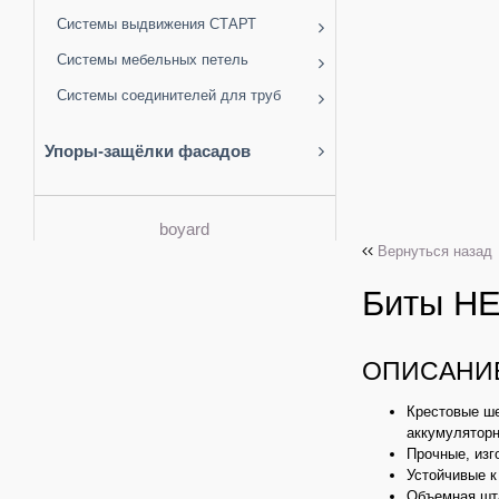
Системы выдвижения СТАРТ
Системы мебельных петель
Системы соединителей для труб
Упоры-защёлки фасадов
boyard
Вернуться назад
Биты HE
ОПИСАНИ
Крестовые ше
аккумулятор
Прочные, изг
Устойчивые 
Объемная шт