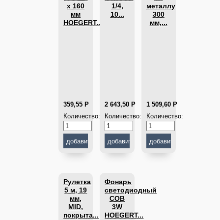
x 160
1/4,
металлу
мм
10...
300
HOEGERT...
мм,...
359,55
Р
2 643,50
Р
1 509,60
Р
Количество:
Количество:
Количество:
Рулетка
Фонарь
5 м, 19
светодиодный
мм,
COB
MID,
3W
покрыта...
HOEGERT...