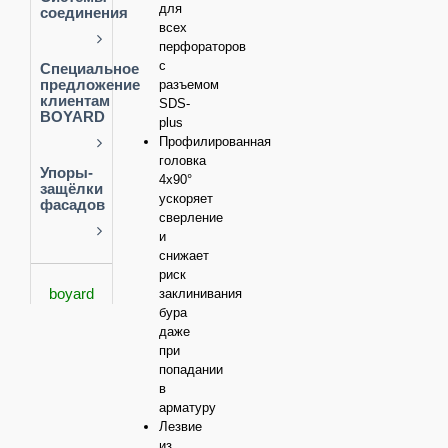
для
push-to-
соединения
Комплектующие
Классика
open
всех
перфораторов
Комплекты
с
Лаконичный
Системы
Специальное
Петли
NEO
минимализм
соединителей
предложение
разъемом
push-to-
для
клиентам
open
SDS-
труб
BOYARD
Петли
plus
Неоклассика
PUSH
Профилированная
Упоры-
Трубы
головка
защелки
AERO
Упоры-
Романтичный
Петли
4x90°
push-to-
защёлки
прованс
антресольные
open
ускоряет
фасадов
Штангодержатели
SWIMBOX
сверление
PRO
Ручка-
и
Петли
скоба
снижает
без
амортизатора
риск
Другое
boyard
заклинивания
Ручки
рейлинги
бура
Петли
Кронштейны
даже
нового
поколения
при
Ручки
NEO
Крючки
попадании
торцевые
для
в
мебели
арматуру
Петли с
Ручки-
амортизатором
Лезвие
кнопки
Навесные
из