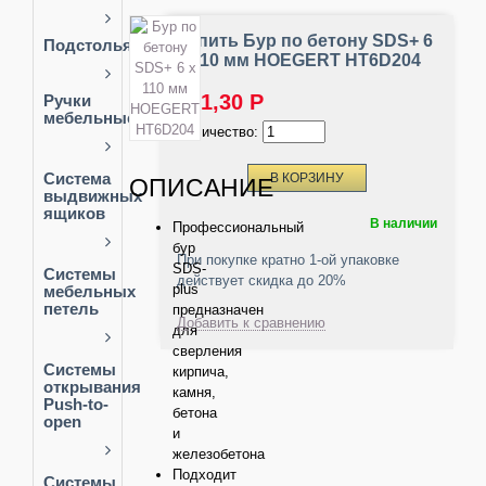
Купить Бур по бетону SDS+ 6
Подстолья
x 110 мм HOEGERT HT6D204
321,30
Р
Ручки
мебельные
Количество:
Благородный
Система
ОПИСАНИЕ
черный
выдвижных
ящиков
В наличии
Профессиональный
Ручка
бур
профильная
При покупке кратно 1-ой упаковке
SDS-
BOYARD
Системы
действует скидка до 20%
plus
мебельных
петель
Soul
предназначен
GTV
Добавить к сравнению
для
сверления
Techno
Light
Mini-
Системы
кирпича,
петли
открывания
камня,
Push-to-
Детские
бетона
open
Классические
и
петли
железобетона
Керамика
Подходит
Направляющие
Системы