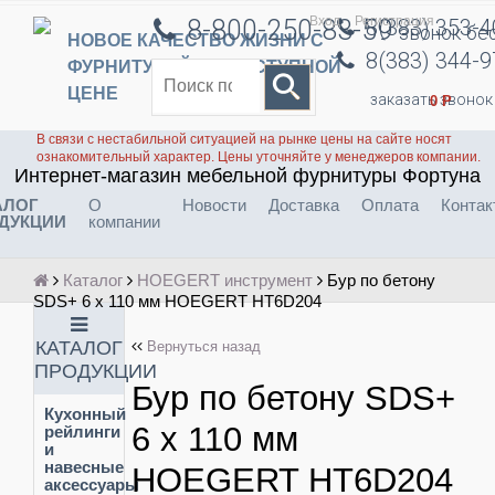
Вход
Регистрация
8-800-250-83-59
8(383) 353-
звонок бе
НОВОЕ КАЧЕСТВО ЖИЗНИ С
8(383) 344-
ФУРНИТУРОЙ ПО ДОСТУПНОЙ
ЦЕНЕ
заказать звонок
0
Р
В связи с нестабильной ситуацией на рынке цены на сайте носят
ознакомительный характер. Цены уточняйте у менеджеров компании.
Интернет-магазин мебельной фурнитуры Фортуна
АЛОГ
О
Новости
Доставка
Оплата
Контак
ДУКЦИИ
компании
Каталог
HOEGERT инструмент
Бур по бетону
SDS+ 6 x 110 мм HOEGERT HT6D204
КАТАЛОГ
Вернуться назад
ПРОДУКЦИИ
Бур по бетону SDS+
Кухонный
6 x 110 мм
рейлинги
и
навесные
HOEGERT HT6D204
аксессуары