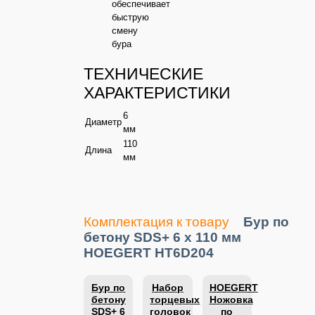
обеспечивает
Системы
выдвижения
быструю
B-BOX
смену
бура
Системы
выдвижения
ТЕХНИЧЕСКИЕ
SWIMBOX
ХАРАКТЕРИСТИКИ
Системы
6
Диаметр
выдвижения
мм
СТАРТ
110
Длина
мм
Системы
мебельных
петель
Комплектация к товару
Бур по
Системы
соединителей
бетону SDS+ 6 x 110 мм
для
HOEGERT HT6D204
труб
Бур по
Набор
HOEGERT
бетону
торцевых
Ножовка
SDS+ 6
головок
по