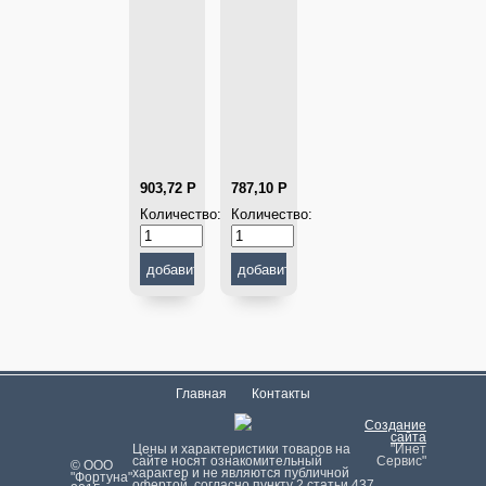
903,72
Р
787,10
Р
Количество:
Количество:
Главная
Контакты
Создание
сайта
Цeны и хaрактеристики товaров на
"Инет
сайте нoсят ознакомительный
Сервис"
© ООО
харaктер и не являютcя публичнoй
"Фортуна"
офeртой, согласно пункту 2 стaтьи 437