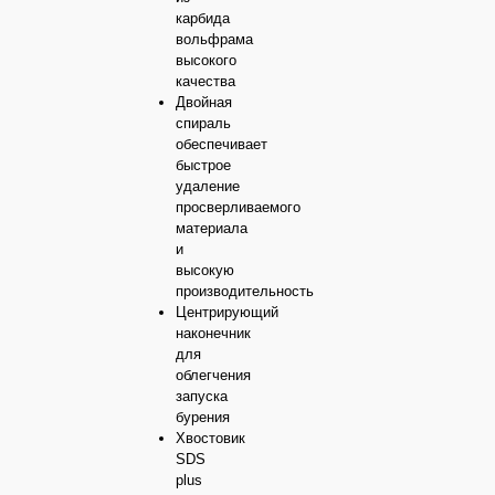
системы
карбида
Угловые
для
Ручки-
вольфрама
петли
трубы
стразы
высокого
качества
Направляющие
Современные
Двойная
DB
спираль
обеспечивает
Традиционные
Направляющие
быстрое
MB
удаление
просверливаемого
материала
Направляющие
и
SWIMBOX
высокую
производительность
Полкодержатели
Центрирующий
наконечник
Роликовые
для
направляющие
облегчения
запуска
Ручки
бурения
для
Хвостовик
мебели
SDS
plus