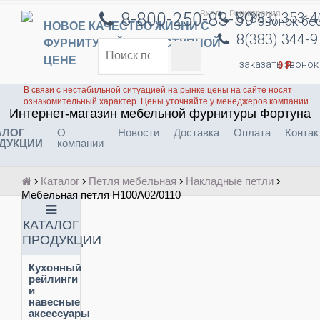
Вход
Регистрация
8-800-250-83-59
8(383) 353-
звонок бе
НОВОЕ КАЧЕСТВО ЖИЗНИ С
8(383) 344-
ФУРНИТУРОЙ ПО ДОСТУПНОЙ
ЦЕНЕ
заказать звонок
0
Р
В связи с нестабильной ситуацией на рынке цены на сайте носят
ознакомительный характер. Цены уточняйте у менеджеров компании.
Интернет-магазин мебельной фурнитуры Фортуна
АЛОГ
О
Новости
Доставка
Оплата
Контак
ДУКЦИИ
компании
Каталог
Петля мебельная
Накладные петли
Мебельная петля H100A02/0110
КАТАЛОГ
ПРОДУКЦИИ
Кухонный
рейлинги
и
навесные
аксессуары