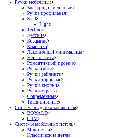
Ручки мебельные
Благородный черный
Ручка профильная
Soul
Light
Techno
Детские
Керамика
Классика
Лаконичный минимализм
Неоклассика
Романтичный прованс
Ручка-скоба
Ручки рейлинги
Ручки торцевые
Ручки-кнопки
Ручки-стразы
Современные
Традиционные
Система выдвижных ящиков
BOYARD
GTV
Системы мебельных петель
Mini-петли
Классические петли