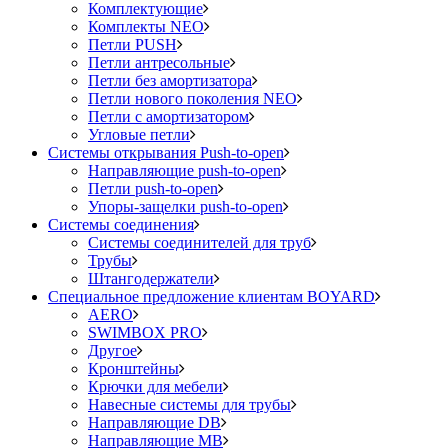
Комплектующие
Комплекты NEO
Петли PUSH
Петли антресольные
Петли без амортизатора
Петли нового поколения NEO
Петли с амортизатором
Угловые петли
Системы открывания Push-to-open
Направляющие push-to-open
Петли push-to-open
Упоры-защелки push-to-open
Системы соединения
Системы соединителей для труб
Трубы
Штангодержатели
Специальное предложение клиентам BOYARD
AERO
SWIMBOX PRO
Другое
Кронштейны
Крючки для мебели
Навесные системы для трубы
Направляющие DB
Направляющие MB