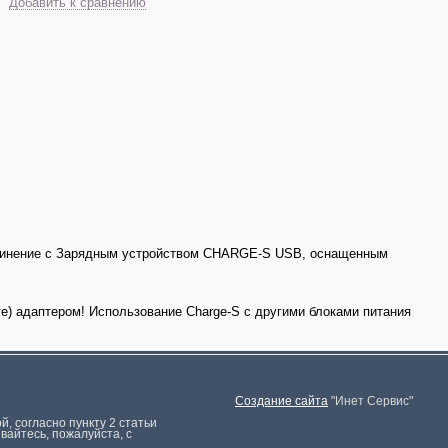
Добавить к сравнению
единение с Зарядным устройством CHARGE-S USB, оснащенным
е) адаптером! Использование Charge-S с другими блоками питания
Создание сайта
"Инет Сервис"
, согласно пункту 2 стaтьи
вaйтесь, пожaлуйста, с