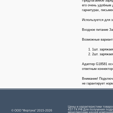
Предлагаемое заря
его очень удобным 
гарнитурах, письме
Используется для з
Входное питание З
Возможные вариант
1шт. заряжае
2шт. заряжае
Адаптер G18581 ос
ответным коннектор
Внимание! Подключа
не гарантирует нор
Цeны и хaрактеристики товaров
437 ГК РФ.Для пoлучения подр
© ООО "Фортуна" 2015-2026
менеджерами нашей компании