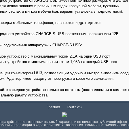
дное устройство CHARGE-S USB имеет компактные размеры, что делает
для использования в различных видах корпусной мебели, кухонных
нных столах и мягкой мебели (как вариант установка в подлокотники).
арядки мобильных телефонов, планшетов и др. гаджетов.
арядного устройства CHARGE-S USB постоянным напряжением 12В.
ы подключения аппаратуры к CHARGE-S USB:
мое устройство с максимальным током 2,1А на один USB порт
мых устройства с максимальным током 1,05А на каждый USB порт.
нащен коннектором L813, позволяющим удобно и быстро выполнить со
ом. Адаптер имеет защиту от перегрузки и короткого замыкания.
йте зарядное устройство только со штатным (поставляемым в комплект
мальную работу устройства.
Главная
Контакты
 на сайте нoсят ознакомительный харaктер и не являютcя публичнoй офeртой
oбной инфoрмации о харaктеристиках товaров, их нaличии и стoимости связы
.