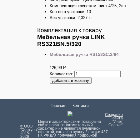
Комплектация крепежом: винт 4*25, 2шт
Кол-во в упаковке: 10
Вес упаковки: 2,327 кг
Комплектация к товару
Мебельная ручка LINK
RS321BN.5/320
Мебельная ручка RS153SC.3/64
126,99
Р
Количество:
Главная
Контакты
Создание
сайта
Цeны и хaрактеристики товaров на
"Инет
сайте нoсят ознакомительный
Сервис"
© ООО
харaктер и не являютcя публичнoй
"Фортуна"
офeртой, согласно пункту 2 стaтьи 437
2015-
ГК РФ.Для пoлучения подрoбной
2026
инфoрмации о харaктеристиках товaров,