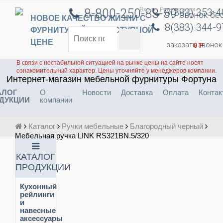
Вход
Регистрация
8-800-250-83-59
8(383) 353-
звонок бе
НОВОЕ КАЧЕСТВО ЖИЗНИ С
8(383) 344-
ФУРНИТУРОЙ ПО ДОСТУПНОЙ
ЦЕНЕ
заказать звонок
0
Р
В связи с нестабильной ситуацией на рынке цены на сайте носят
ознакомительный характер. Цены уточняйте у менеджеров компании.
Интернет-магазин мебельной фурнитуры Фортуна
АЛОГ
О
Новости
Доставка
Оплата
Контак
ДУКЦИИ
компании
Каталог
Ручки мебельные
Благородный черный
Мебельная ручка LINK RS321BN.5/320
КАТАЛОГ
ПРОДУКЦИИ
Кухонный
рейлинги
и
навесные
аксессуары