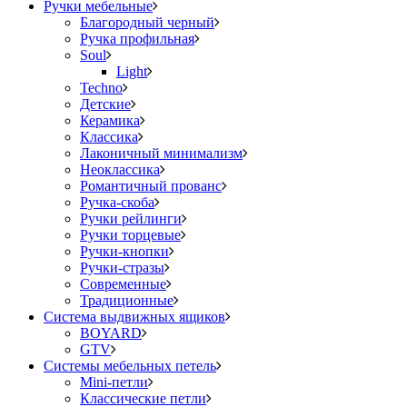
Ручки мебельные
Благородный черный
Ручка профильная
Soul
Light
Techno
Детские
Керамика
Классика
Лаконичный минимализм
Неоклассика
Романтичный прованс
Ручка-скоба
Ручки рейлинги
Ручки торцевые
Ручки-кнопки
Ручки-стразы
Современные
Традиционные
Система выдвижных ящиков
BOYARD
GTV
Системы мебельных петель
Mini-петли
Классические петли