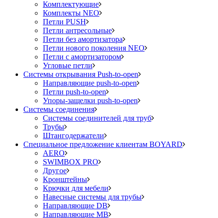
Комплектующие
Комплекты NEO
Петли PUSH
Петли антресольные
Петли без амортизатора
Петли нового поколения NEO
Петли с амортизатором
Угловые петли
Системы открывания Push-to-open
Направляющие push-to-open
Петли push-to-open
Упоры-защелки push-to-open
Системы соединения
Системы соединителей для труб
Трубы
Штангодержатели
Специальное предложение клиентам BOYARD
AERO
SWIMBOX PRO
Другое
Кронштейны
Крючки для мебели
Навесные системы для трубы
Направляющие DB
Направляющие MB