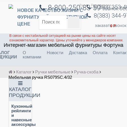
Вход
Регистрация
8-800-250-83-59
8(383) 353-
звонок бе
НОВОЕ КАЧЕСТВО ЖИЗНИ С
8(383) 344-
ФУРНИТУРОЙ ПО ДОСТУПНОЙ
ЦЕНЕ
заказать звонок
0
Р
В связи с нестабильной ситуацией на рынке цены на сайте носят
ознакомительный характер. Цены уточняйте у менеджеров компании.
Интернет-магазин мебельной фурнитуры Фортуна
АЛОГ
О
Новости
Доставка
Оплата
Контак
ДУКЦИИ
компании
Каталог
Ручки мебельные
Ручка-скоба
Мебельная ручка RS079SC.4/32
КАТАЛОГ
ПРОДУКЦИИ
Кухонный
рейлинги
и
навесные
аксессуары