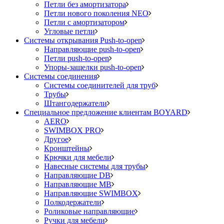
Петли без амортизатора
Петли нового поколения NEO
Петли с амортизатором
Угловые петли
Системы открывания Push-to-open
Направляющие push-to-open
Петли push-to-open
Упоры-защелки push-to-open
Системы соединения
Системы соединителей для труб
Трубы
Штангодержатели
Специальное предложение клиентам BOYARD
AERO
SWIMBOX PRO
Другое
Кронштейны
Крючки для мебели
Навесные системы для трубы
Направляющие DB
Направляющие MB
Направляющие SWIMBOX
Полкодержатели
Роликовые направляющие
Ручки для мебели