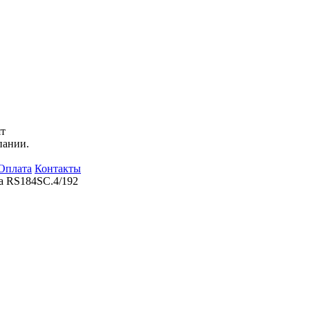
ят
пании.
Оплата
Контакты
а RS184SC.4/192