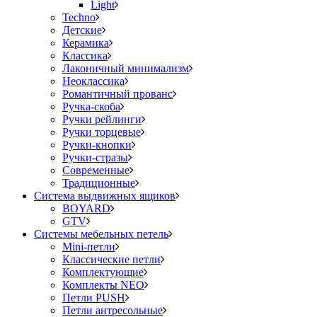
Light
Techno
Детские
Керамика
Классика
Лаконичный минимализм
Неоклассика
Романтичный прованс
Ручка-скоба
Ручки рейлинги
Ручки торцевые
Ручки-кнопки
Ручки-стразы
Современные
Традиционные
Система выдвижных ящиков
BOYARD
GTV
Системы мебельных петель
Mini-петли
Классические петли
Комплектующие
Комплекты NEO
Петли PUSH
Петли антресольные