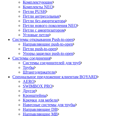
Комплектующие
Комплекты NEO
Петли PUSH
Петли антресольные
Петли без амортизатора
Петли нового поколения NEO
Петли с амортизатором
Угловые петли
Системы открывания Push-to-open
Направляющие push-to-open
Петли push-to-open
Упоры-защелки push-to-open
Системы соединения
Системы соединителей для труб
Трубы
Штангодержатели
Специальное предложение клиентам BOYARD
AERO
SWIMBOX PRO
Другое
Кронштейны
Крючки для мебели
Навесные системы для трубы
Направляющие DB
Направляющие MB