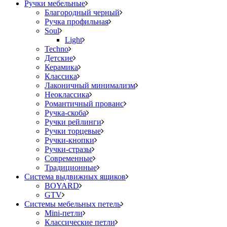
Ручки мебельные
Благородный черный
Ручка профильная
Soul
Light
Techno
Детские
Керамика
Классика
Лаконичный минимализм
Неоклассика
Романтичный прованс
Ручка-скоба
Ручки рейлинги
Ручки торцевые
Ручки-кнопки
Ручки-стразы
Современные
Традиционные
Система выдвижных ящиков
BOYARD
GTV
Системы мебельных петель
Mini-петли
Классические петли