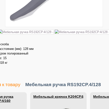
-скоба
сстояние (мм): 128 мм
Хром полированный
е: 15
318 кг
 к товару
Мебельная ручка RS192CP.4/128
я ручка
Мебельный крючок K204CP.6
Мебельн
.4/160