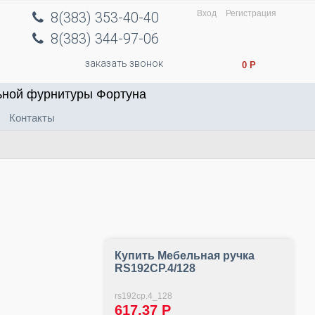
Вход
Регистрация
8(383) 353-40-40
8(383) 344-97-06
заказать звонок
0
Р
ьной фурнитуры Фортуна
Контакты
Купить Мебельная ручка
RS192CP.4/128
rs192cp.4_128
617,37
Р