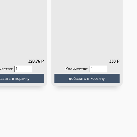
328,76
Р
333
Р
чество:
Количество: