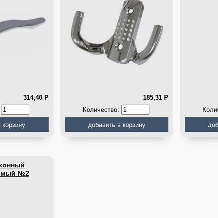
314,40
Р
185,31
Р
:
Количество:
Коли
ухонный
емый №2