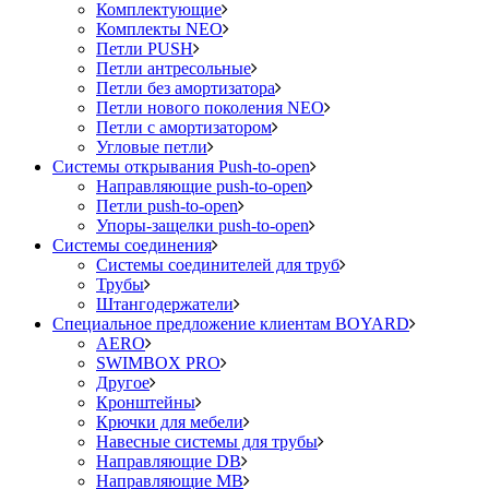
Комплектующие
Комплекты NEO
Петли PUSH
Петли антресольные
Петли без амортизатора
Петли нового поколения NEO
Петли с амортизатором
Угловые петли
Системы открывания Push-to-open
Направляющие push-to-open
Петли push-to-open
Упоры-защелки push-to-open
Системы соединения
Системы соединителей для труб
Трубы
Штангодержатели
Специальное предложение клиентам BOYARD
AERO
SWIMBOX PRO
Другое
Кронштейны
Крючки для мебели
Навесные системы для трубы
Направляющие DB
Направляющие MB