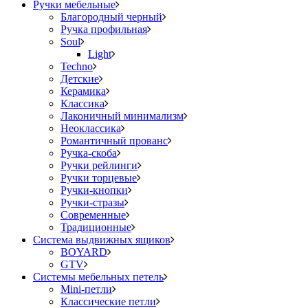
Ручки мебельные
Благородный черный
Ручка профильная
Soul
Light
Techno
Детские
Керамика
Классика
Лаконичный минимализм
Неоклассика
Романтичный прованс
Ручка-скоба
Ручки рейлинги
Ручки торцевые
Ручки-кнопки
Ручки-стразы
Современные
Традиционные
Система выдвижных ящиков
BOYARD
GTV
Системы мебельных петель
Mini-петли
Классические петли