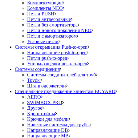
Комплектующие
Комплекты NEO
Петли PUSH
Петли антресольные
Петли без амортизатора
Петли нового поколения NEO
Петли с амортизатором
Угловые петли
Системы открывания Push-to-open
Направляющие push-to-open
Петли push-to-open
Упоры-защелки push-to-open
Системы соединения
Системы соединителей для труб
Трубы
Штангодержатели
Специальное предложение клиентам BOYARD
AERO
SWIMBOX PRO
Другое
Кронштейны
Крючки для мебели
Навесные системы для трубы
Направляющие DB
Направляющие MB