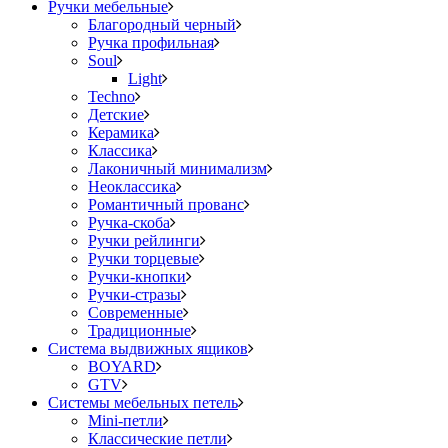
Ручки мебельные
Благородный черный
Ручка профильная
Soul
Light
Techno
Детские
Керамика
Классика
Лаконичный минимализм
Неоклассика
Романтичный прованс
Ручка-скоба
Ручки рейлинги
Ручки торцевые
Ручки-кнопки
Ручки-стразы
Современные
Традиционные
Система выдвижных ящиков
BOYARD
GTV
Системы мебельных петель
Mini-петли
Классические петли