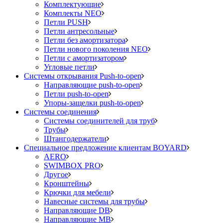
Комплектующие
Комплекты NEO
Петли PUSH
Петли антресольные
Петли без амортизатора
Петли нового поколения NEO
Петли с амортизатором
Угловые петли
Системы открывания Push-to-open
Направляющие push-to-open
Петли push-to-open
Упоры-защелки push-to-open
Системы соединения
Системы соединителей для труб
Трубы
Штангодержатели
Специальное предложение клиентам BOYARD
AERO
SWIMBOX PRO
Другое
Кронштейны
Крючки для мебели
Навесные системы для трубы
Направляющие DB
Направляющие MB