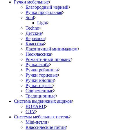
Ручки мебельные
Благородный черный
Ручка профильная
Soul
Light
Techno
Детские
Керамика
Классика
Лаконичный минимализм
Неоклассика
Романтичный прованс
Ручка-скоба
Ручки рейлинги
Ручки торцевые
Ручки-кнопки
Ручки-стразы
Современные
Традиционные
Система выдвижных ящиков
BOYARD
GTV
Системы мебельных петель
Mini-петли
Классические петли