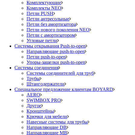
Комплектующие
Комплекты NEO
Петли PUSH
Петли антресольные
Петли без амортизатора
Петли нового поколения NEO
Петли с амортизатором
Угловые петли
Системы открывания Push-to-open
Направляющие push-to-open
Петли push-to-open
Упоры-защелки push-to-open
Системы соединения
Системы соединителей для труб
Трубы
Штангодержатели
Специальное предложение клиентам BOYARD
AERO
SWIMBOX PRO
Другое
Кронштейны
Крючки для мебели
Навесные системы для трубы
Направляющие DB
Направляющие MB