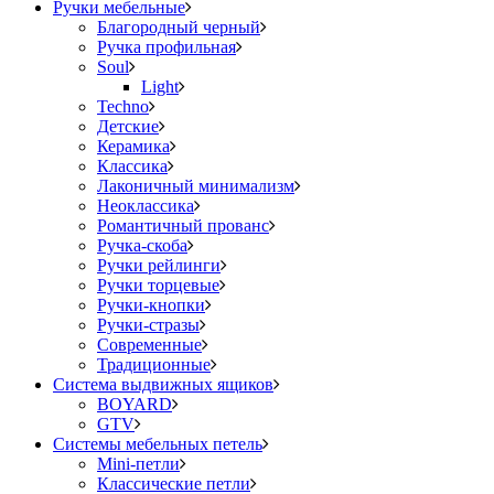
Ручки мебельные
Благородный черный
Ручка профильная
Soul
Light
Techno
Детские
Керамика
Классика
Лаконичный минимализм
Неоклассика
Романтичный прованс
Ручка-скоба
Ручки рейлинги
Ручки торцевые
Ручки-кнопки
Ручки-стразы
Современные
Традиционные
Система выдвижных ящиков
BOYARD
GTV
Системы мебельных петель
Mini-петли
Классические петли