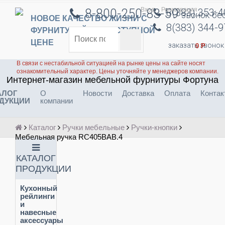
Вход
Регистрация
8-800-250-83-59
8(383) 353-
звонок бе
НОВОЕ КАЧЕСТВО ЖИЗНИ С
8(383) 344-
ФУРНИТУРОЙ ПО ДОСТУПНОЙ
ЦЕНЕ
заказать звонок
0
Р
В связи с нестабильной ситуацией на рынке цены на сайте носят
ознакомительный характер. Цены уточняйте у менеджеров компании.
Интернет-магазин мебельной фурнитуры Фортуна
АЛОГ
О
Новости
Доставка
Оплата
Контак
ДУКЦИИ
компании
Каталог
Ручки мебельные
Ручки-кнопки
Мебельная ручка RC405BAB.4
КАТАЛОГ
ПРОДУКЦИИ
Кухонный
рейлинги
и
навесные
аксессуары