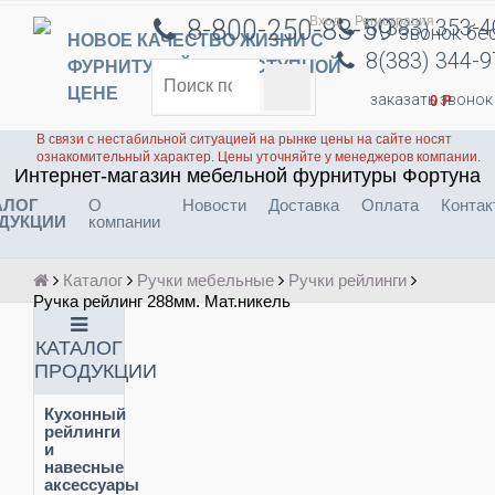
Вход
Регистрация
8-800-250-83-59
8(383) 353-
звонок бе
НОВОЕ КАЧЕСТВО ЖИЗНИ С
8(383) 344-
ФУРНИТУРОЙ ПО ДОСТУПНОЙ
ЦЕНЕ
заказать звонок
0
Р
В связи с нестабильной ситуацией на рынке цены на сайте носят
ознакомительный характер. Цены уточняйте у менеджеров компании.
Интернет-магазин мебельной фурнитуры Фортуна
АЛОГ
О
Новости
Доставка
Оплата
Контак
ДУКЦИИ
компании
Каталог
Ручки мебельные
Ручки рейлинги
Ручка рейлинг 288мм. Мат.никель
КАТАЛОГ
ПРОДУКЦИИ
Кухонный
рейлинги
и
навесные
аксессуары