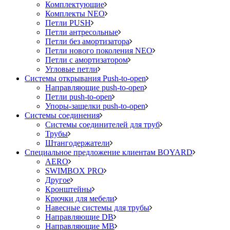
Комплектующие
Комплекты NEO
Петли PUSH
Петли антресольные
Петли без амортизатора
Петли нового поколения NEO
Петли с амортизатором
Угловые петли
Системы открывания Push-to-open
Направляющие push-to-open
Петли push-to-open
Упоры-защелки push-to-open
Системы соединения
Системы соединителей для труб
Трубы
Штангодержатели
Специальное предложение клиентам BOYARD
AERO
SWIMBOX PRO
Другое
Кронштейны
Крючки для мебели
Навесные системы для трубы
Направляющие DB
Направляющие MB