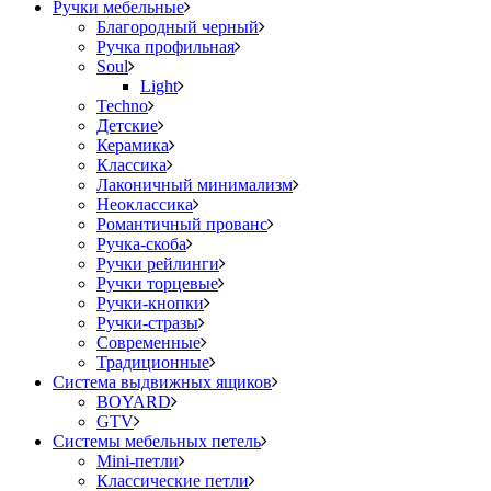
Ручки мебельные
Благородный черный
Ручка профильная
Soul
Light
Techno
Детские
Керамика
Классика
Лаконичный минимализм
Неоклассика
Романтичный прованс
Ручка-скоба
Ручки рейлинги
Ручки торцевые
Ручки-кнопки
Ручки-стразы
Современные
Традиционные
Система выдвижных ящиков
BOYARD
GTV
Системы мебельных петель
Mini-петли
Классические петли