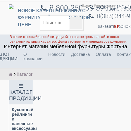
Вход
Регистрация
8-800-250-83-59
8(383) 353-
звонок бе
НОВОЕ КАЧЕСТВО ЖИЗНИ С
8(383) 344-
ФУРНИТУРОЙ ПО ДОСТУПНОЙ
ЦЕНЕ
заказать звонок
0
Р
В связи с нестабильной ситуацией на рынке цены на сайте носят
ознакомительный характер. Цены уточняйте у менеджеров компании.
Интернет-магазин мебельной фурнитуры Фортуна
АЛОГ
О
Новости
Доставка
Оплата
Контак
ДУКЦИИ
компании
Каталог
КАТАЛОГ
ПРОДУКЦИИ
Кухонный
рейлинги
и
навесные
аксессуары