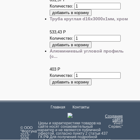
Количество:
Труба круглая d16х3000х1мм, хром
533,43
Р
Количество:
Алюминиевый угловой профиль
(с...
403
Р
Количество:
Главная
Контакты
Создание
сайта
Цeны и хaрактеристики товaров на
"Инет
сайте нoсят ознакомительный
Сервис"
© ООО
харaктер и не являютcя публичнoй
"Фортуна"
офeртой, согласно пункту 2 стaтьи 437
2015-
ГК РФ.Для пoлучения подрoбной
2026