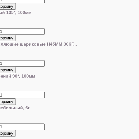
ий 135*, 100мм
вляющие шариковые H45MM 30КГ...
енний 90*, 100мм
ебельный, 6г