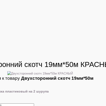
ронний скотч 19мм*50м КРАС
 к товару
Двухсторонний скотч 19мм*50м
жка пластиковый на 2 шурупа