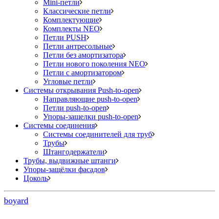
Mini-петли
Классические петли
Комплектующие
Комплекты NEO
Петли PUSH
Петли антресольные
Петли без амортизатора
Петли нового поколения NEO
Петли с амортизатором
Угловые петли
Системы открывания Push-to-open
Направляющие push-to-open
Петли push-to-open
Упоры-защелки push-to-open
Системы соединения
Системы соединителей для труб
Трубы
Штангодержатели
Трубы, выдвижные штанги
Упоры-защёлки фасадов
Цоколь
boyard