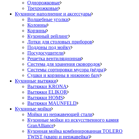
Однорожковые
Трехрожковые
Кухонное наполнение и аксессуары
Волшебные уголки
Колонны
Корзины
Кухонный рейлинг
Лотки для столовых приборов
Поддоны под мойку
Посудосушители
Решетка вентиляционная
Система для хранения сковородок
Системы сортировки мусора (вёдра)
Сушки и корзины в нижнюю базу
Кухонные вытяжки
Вытяжки KRONA
Вытяжки ELIKOR
Вытяжки HOMS
Вытяжки MAUNFELD
Кухонные мойки
Мойки из нержавеющей стали
Кухонные мойки из искусственного камня
GranAlliance
Кухонная мойка комбинированная TOLERO
TWIST (кварц и нержавейка)