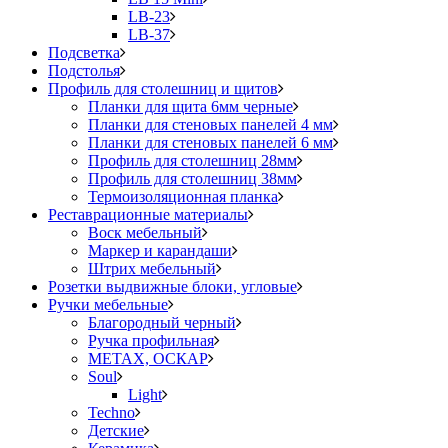
LB-23
LB-37
Подсветка
Подстолья
Профиль для столешниц и щитов
Планки для щита 6мм черные
Планки для стеновых панелей 4 мм
Планки для стеновых панелей 6 мм
Профиль для столешниц 28мм
Профиль для столешниц 38мм
Термоизоляционная планка
Реставрационные материалы
Воск мебельный
Маркер и карандаши
Штрих мебельный
Розетки выдвижные блоки, угловые
Ручки мебельные
Благородный черный
Ручка профильная
METAX, ОСКАР
Soul
Light
Techno
Детские