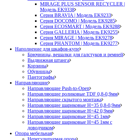
MIRAGE PLUS SENSOR RECYCLER |
Модель EK9338
Серия BRAVIA | Модель EK9233
Серия DOCOMO | Модель EK9285
Серия ECOSMART | Модель EK9288
Серия GALLERIA | Модель EK9255
Серия MIRAGE | Модель EK9278
Серия PHANTOM | Модель EK9277
Наполнение для шкафов-купе
Брючницы, вешалки для галстуков и ремней
Выдвижная штанга
Корзины
Обувницы
Пантографы
Направляющие
Направляющие Push-to-Open
Направляющие роликовые TDF 0,8-0,9мм
Направляющие скрытого монтажа
Направляющие шариковые H=35 0,8-0,9мм
Направляющие шариковые H=42 0,9мм
Направляющие шариковые H=45 1мм
Направляющие шариковые H=45 1мм с
доводчиком
Опора мебельная
Нерегулируемая опора