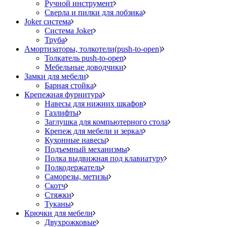
Ручной инструмент
Сверла и пилки для лобзика
Joker система
Система Joker
Труба
Амортизаторы, толкотели(push-to-open)
Толкатель push-to-open
Мебельные доводчики
Замки для мебели
Барная стойка
Крепежная фурнитура
Навесы для нижних шкафов
Газлифты
Заглушка для компьютерного стола
Крепеж для мебели и зеркал
Кухонные навесы
Подъемный механизмы
Полка выдвижная под клавиатуру
Полкодержатель
Саморезы, метизы
Скотч
Стяжки
Туканы
Крючки для мебели
Двухрожковые