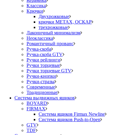
Керамика
Классика
Крючки
Двухрожковые
крючки METAX, ОСКАР
трехрожковые
Лаконичный минимализм
Неоклассика
Романтичный прованс
Ручка-скоба
Ручка-скоба GTV
Ручки рейлинги
Ручки торцевые
Ручки торцевые GTV
Ручки-кнопки
Ручки-стразы
Современные
Традиционные
Система выдвижных ящиков
BOYARD
FIRMAX
Система ящиков Firmax Newline
Система ящиков Push-to-Open
GTV
TDF