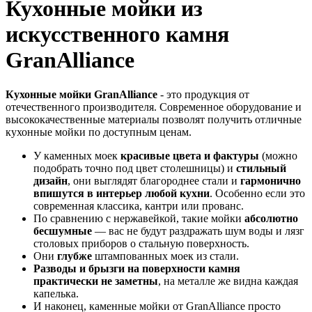
Кухонные мойки из
искусственного камня
GranAlliance
Кухонные мойки GranAlliance
- это продукция от
отечественного производителя. Современное оборудование и
высококачественные материалы позволят получить отличные
кухонные мойки по доступным ценам.
У каменных моек
красивые цвета и фактуры
(можно
подобрать точно под цвет столешницы) и
стильный
дизайн
, они выглядят благороднее стали и
гармонично
впишутся в интерьер любой кухни
. Особенно если это
современная классика, кантри или прованс.
По сравнению с нержавейкой, такие мойки
абсолютно
бесшумные
— вас не будут раздражать шум воды и лязг
столовых приборов о стальную поверхность.
Они
глубже
штампованных моек из стали.
Разводы и брызги на поверхности камня
практически не заметны
, на металле же видна каждая
капелька.
И наконец, каменные мойки от GranAlliance просто