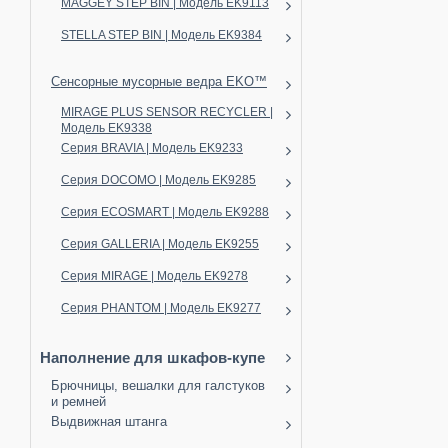
MAGGEY STEP BIN | Модель EK9113
STELLA STEP BIN | Модель EK9384
Сенсорные мусорные ведра EKO™
MIRAGE PLUS SENSOR RECYCLER |
Модель EK9338
Серия BRAVIA | Модель EK9233
Серия DOCOMO | Модель EK9285
Серия ECOSMART | Модель EK9288
Серия GALLERIA | Модель EK9255
Серия MIRAGE | Модель EK9278
Серия PHANTOM | Модель EK9277
Наполнение для шкафов-купе
Брючницы, вешалки для галстуков
и ремней
Выдвижная штанга