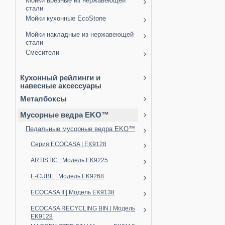
Мойки врезные из нержавеющей
стали
Мойки кухонные EcoStone
Мойки накладные из нержавеющей
стали
Смесители
Кухонный рейлинги и
навесные аксессуары
Металбоксы
Мусорные ведра EKO™
Педальные мусорные ведра EKO™
Серия ECOCASA | EK9128
ARTISTIC | Модель EK9225
E-CUBE | Модель EK9268
ECOCASA II | Модель EK9138
ECOCASA RECYCLING BIN | Модель
EK9128