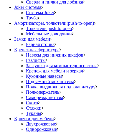
Сверла и пилки для лобзика
Joker система
Система Joker
Труба
Амортизаторы, толкотели(push-to-open)
Толкатель push-to-open
Мебельные доводчики
Замки для мебели
Барная стойка
Крепежная фурнитура
Навесы для нижних шкафов
Газлифты
Заглушка для компьютерного стола
Крепеж для мебели и зеркал
Кухонные навесы
Подъемный механизмы
Полка выдвижная под клавиатуру
Полкодержатель
Саморезы, метизы
Скотч
Стяжки
Туканы
Крючки для мебели
Двухрожковые
Однорожковые