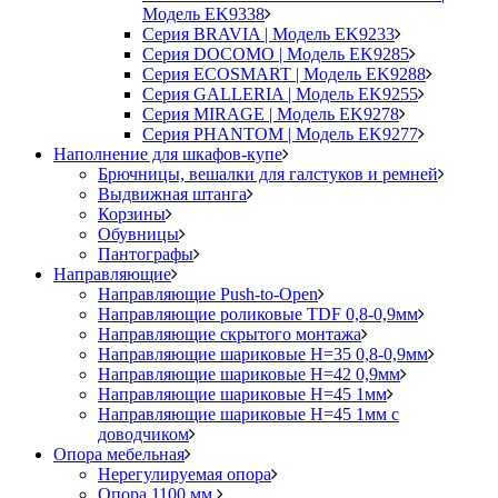
Модель EK9338
Серия BRAVIA | Модель EK9233
Серия DOCOMO | Модель EK9285
Серия ECOSMART | Модель EK9288
Серия GALLERIA | Модель EK9255
Серия MIRAGE | Модель EK9278
Серия PHANTOM | Модель EK9277
Наполнение для шкафов-купе
Брючницы, вешалки для галстуков и ремней
Выдвижная штанга
Корзины
Обувницы
Пантографы
Направляющие
Направляющие Push-to-Open
Направляющие роликовые TDF 0,8-0,9мм
Направляющие скрытого монтажа
Направляющие шариковые H=35 0,8-0,9мм
Направляющие шариковые H=42 0,9мм
Направляющие шариковые H=45 1мм
Направляющие шариковые H=45 1мм с
доводчиком
Опора мебельная
Нерегулируемая опора
Опора 1100 мм.