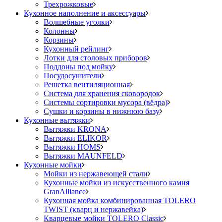
Трехрожковые
Кухонное наполнение и аксессуары
Волшебные уголки
Колонны
Корзины
Кухонный рейлинг
Лотки для столовых приборов
Поддоны под мойку
Посудосушители
Решетка вентиляционная
Система для хранения сковородок
Системы сортировки мусора (вёдра)
Сушки и корзины в нижнюю базу
Кухонные вытяжки
Вытяжки KRONA
Вытяжки ELIKOR
Вытяжки HOMS
Вытяжки MAUNFELD
Кухонные мойки
Мойки из нержавеющей стали
Кухонные мойки из искусственного камня
GranAlliance
Кухонная мойка комбинированная TOLERO
TWIST (кварц и нержавейка)
Кварцевые мойки TOLERO Classic