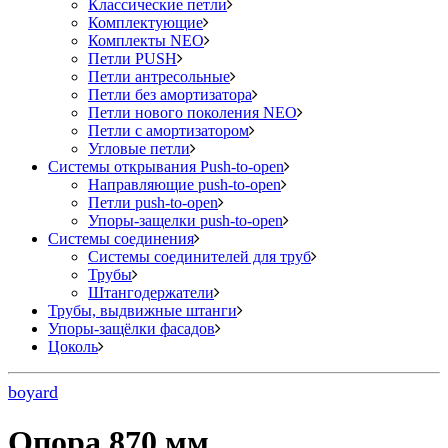
Классические петли
Комплектующие
Комплекты NEO
Петли PUSH
Петли антресольные
Петли без амортизатора
Петли нового поколения NEO
Петли с амортизатором
Угловые петли
Системы открывания Push-to-open
Направляющие push-to-open
Петли push-to-open
Упоры-защелки push-to-open
Системы соединения
Системы соединителей для труб
Трубы
Штангодержатели
Трубы, выдвижные штанги
Упоры-защёлки фасадов
Цоколь
boyard
Опора 870 мм.