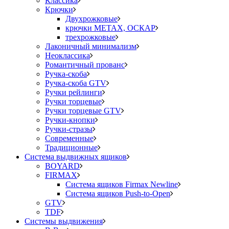
Классика
Крючки
Двухрожковые
крючки METAX, ОСКАР
трехрожковые
Лаконичный минимализм
Неоклассика
Романтичный прованс
Ручка-скоба
Ручка-скоба GTV
Ручки рейлинги
Ручки торцевые
Ручки торцевые GTV
Ручки-кнопки
Ручки-стразы
Современные
Традиционные
Система выдвижных ящиков
BOYARD
FIRMAX
Система ящиков Firmax Newline
Система ящиков Push-to-Open
GTV
TDF
Системы выдвижения