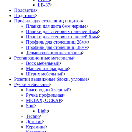
LB-37
Подсветка
Подстолья
Профиль для столешниц и щитов
Планки для щита 6мм черные
Планки для стеновых панелей 4 мм
Планки для стеновых панелей 6 мм
Профиль для столешниц 28мм
Профиль для столешниц 38мм
Термоизоляционная планка
Реставрационные материалы
Воск мебельный
Маркер и карандаши
Штрих мебельный
Розетки выдвижные блоки, угловые
Ручки мебельные
Благородный черный
Ручка профильная
METAX, ОСКАР
Soul
Light
Techno
Детские
Керамика