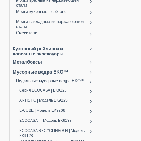
Мойки врезные из нержавеющей
стали
Мойки кухонные EcoStone
Мойки накладные из нержавеющей
стали
Смесители
Кухонный рейлинги и
навесные аксессуары
Металбоксы
Мусорные ведра EKO™
Педальные мусорные ведра EKO™
Серия ECOCASA | EK9128
ARTISTIC | Модель EK9225
E-CUBE | Модель EK9268
ECOCASA II | Модель EK9138
ECOCASA RECYCLING BIN | Модель
EK9128